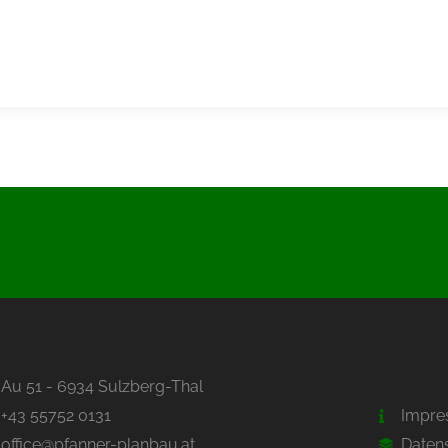
Au 51 - 6934 Sulzberg-Thal
+43 55752 0131
Impr
office@pfanner-planbau.at
Daten