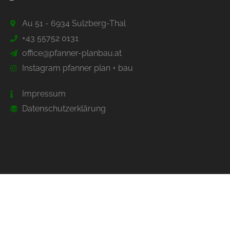
Au 51 - 6934 Sulzberg-Thal
+43 55752 0131
office@pfanner-planbau.at
Instagram pfanner plan + bau
Impressum
Datenschutzerklärung